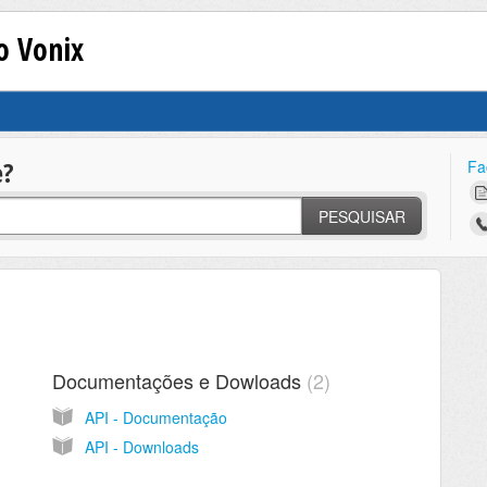
o Vonix
e?
Fa
PESQUISAR
Documentações e Dowloads
2
API - Documentação
API - Downloads