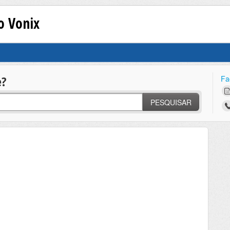
o Vonix
e?
Fa
PESQUISAR